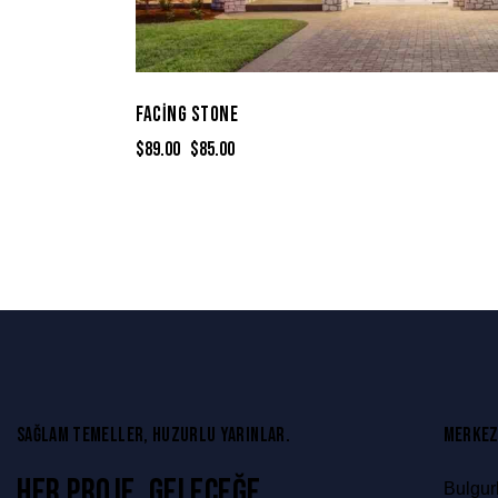
FACING STONE
$
89.00
$
85.00
SAĞLAM TEMELLER, HUZURLU YARINLAR.
MERKEZ
HER PROJE, GELECEĞE
Bulgur