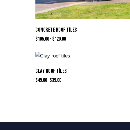
CONCRETE ROOF TILES
$
105.00
–
$
120.00
-20%
CLAY ROOF TILES
$
49.00
$
39.00