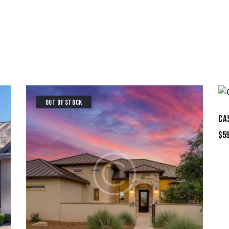
OUT OF STOCK
CA
$
5