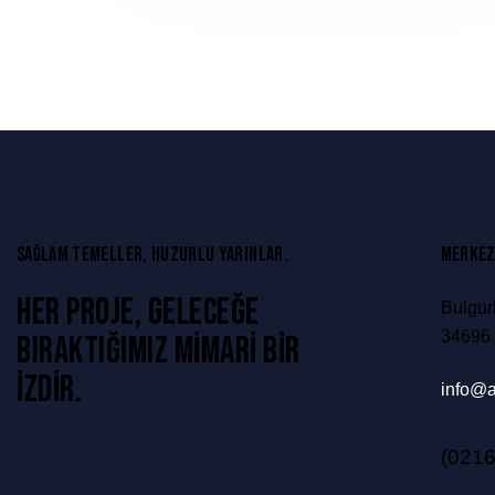
SAĞLAM TEMELLER, HUZURLU YARINLAR.
MERKEZ
HER PROJE, GELECEĞE
Bulgur
34696 
BIRAKTIĞIMIZ MIMARI BIR
IZDIR.
info@a
(0216