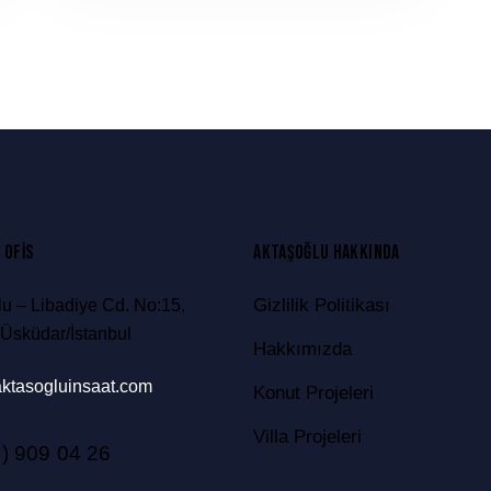
 OFIS
AKTAŞOĞLU HAKKINDA
Gizlilik Politikası
lu – Libadiye Cd. No:15,
Üsküdar/İstanbul
Hakkımızda
ktasogluinsaat.com
Konut Projeleri
Villa Projeleri
) 909 04 26