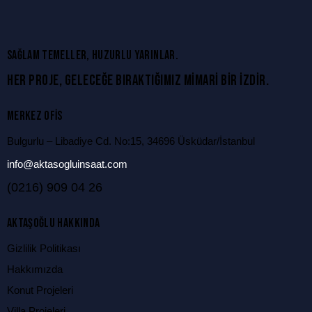
SAĞLAM TEMELLER, HUZURLU YARINLAR.
HER PROJE, GELECEĞE BIRAKTIĞIMIZ MIMARI BIR IZDIR.
MERKEZ OFIS
Bulgurlu – Libadiye Cd. No:15, 34696 Üsküdar/İstanbul
info@aktasogluinsaat.com
(0216) 909 04 26
AKTAŞOĞLU HAKKINDA
Gizlilik Politikası
Hakkımızda
Konut Projeleri
Villa Projeleri